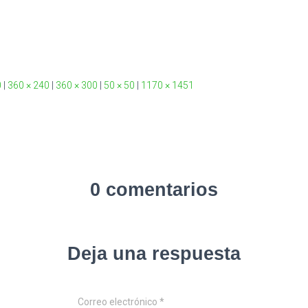
0
|
360 × 240
|
360 × 300
|
50 × 50
|
1170 × 1451
0 comentarios
Deja una respuesta
Correo electrónico
*