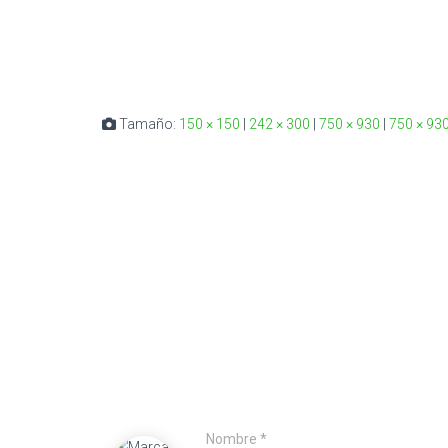
Tamaño:
150 × 150
|
242 × 300
|
750 × 930
|
750 × 93
Nombre
*