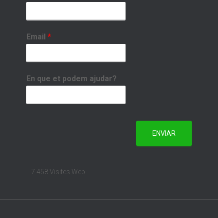
Email
*
En que et podem ajudar?
ENVIAR
7.458 Visites Web